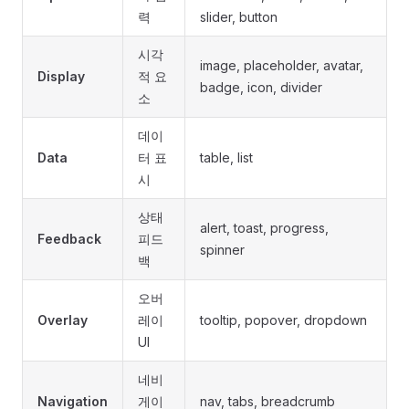
력
slider, button
시각
image, placeholder, avatar,
Display
적 요
badge, icon, divider
소
데이
Data
터 표
table, list
시
상태
alert, toast, progress,
Feedback
피드
spinner
백
오버
Overlay
레이
tooltip, popover, dropdown
UI
네비
Navigation
게이
nav, tabs, breadcrumb