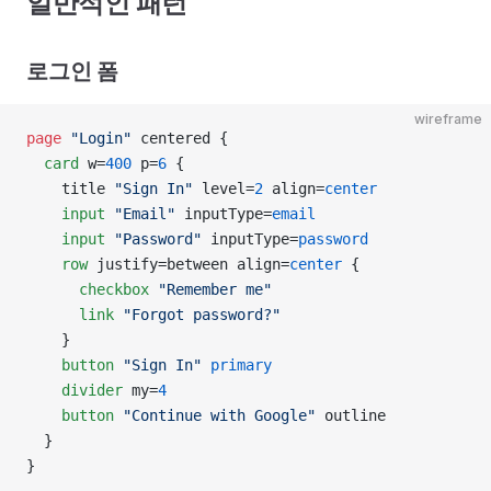
일반적인 패턴
로그인 폼
wireframe
page
 "Login"
 centered {
  card
 w=
400
 p=
6
 {
    title 
"Sign In"
 level=
2
 align=
center
    input
 "Email"
 inputType=
email
    input
 "Password"
 inputType=
password
    row
 justify=between align=
center
 {
      checkbox
 "Remember me"
      link
 "Forgot password?"
    }
    button
 "Sign In"
 primary
    divider
 my=
4
    button
 "Continue with Google"
 outline
  }
}