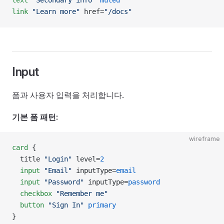
text
 "Secondary info"
 muted
link
 "Learn more"
 href=
"/docs"
Input
폼과 사용자 입력을 처리합니다.
기본 폼 패턴:
wireframe
card
 {
  title 
"Login"
 level=
2
  input
 "Email"
 inputType=
email
  input
 "Password"
 inputType=
password
  checkbox
 "Remember me"
  button
 "Sign In"
 primary
}