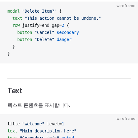
wireframe
modal
 "Delete Item?"
 {
  text
 "This action cannot be undone."
  row
 justify=end gap=
2
 {
    button
 "Cancel"
 secondary
    button
 "Delete"
 danger
  }
}
Text
텍스트 콘텐츠를 표시합니다.
wireframe
title 
"Welcome"
 level=
1
text
 "Main description here"