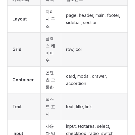
페이
page, header, main, footer,
Layout
지 구
sidebar, section
조
플렉
스 레
Grid
row, col
이아
웃
콘텐
card, modal, drawer,
Container
츠 그
accordion
룹화
텍스
Text
트 표
text, title, link
시
사용
input, textarea, select,
Input
자 입
checkbox, radio, switch,