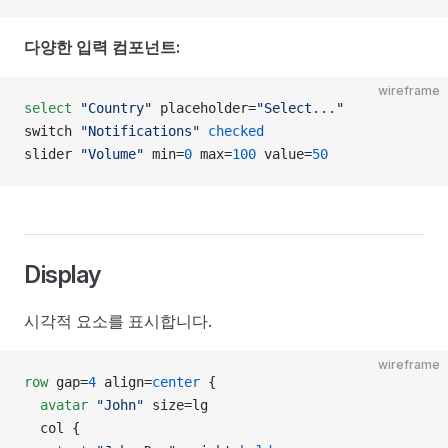
다양한 입력 컴포넌트:
wireframe
select
 "Country"
 placeholder=
"Select..."
switch 
"Notifications"
 checked
slider 
"Volume"
 min=
0
 max=
100
 value=
50
Display
시각적 요소를 표시합니다.
wireframe
row
 gap=
4
 align=
center
 {
  avatar
 "John"
 size=lg
  col {