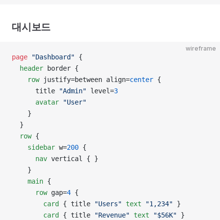
대시보드
wireframe
page
 "Dashboard"
 {
  header
 border {
    row
 justify=between align=
center
 {
      title 
"Admin"
 level=
3
      avatar
 "User"
    }
  }
  row
 {
    sidebar
 w=
200
 {
      nav
 vertical { }
    }
    main
 {
      row
 gap=
4
 {
        card
 { title 
"Users"
 text
 "1,234"
 }
        card
 { title 
"Revenue"
 text
 "$56K"
 }