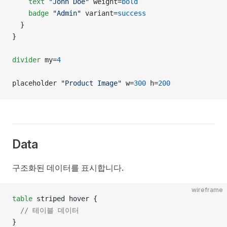
    text
 "John Doe"
 weight=
bold
    badge
 "Admin"
 variant=
success
  }
}
divider
 my=
4
placeholder 
"Product Image"
 w=
300
 h=
200
Data
구조화된 데이터를 표시합니다.
wireframe
table
 striped hover {
  // 테이블 데이터
}