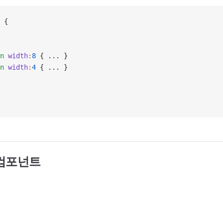
 {
n
 width
:
8
 { ... }
n
 width
:
4
 { ... }
컴포넌트