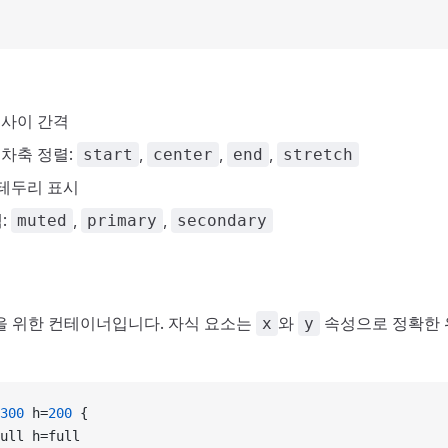
 사이 간격
교차축 정렬:
,
,
,
start
center
end
stretch
 테두리 표시
:
,
,
muted
primary
secondary
을 위한 컨테이너입니다. 자식 요소는
와
속성으로 정확한 
x
y
300
 h=
200
 {
ull h=full