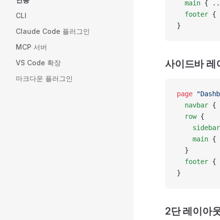
  main
 { ..
  footer
 { 
CLI
}
Claude Code 플러그인
MCP 서버
사이드바 레
VS Code 확장
마크다운 플러그인
page
 "Dashb
  navbar
 { 
  row
 {
    sidebar
    main
 { 
  }
  footer
 { 
}
2단 레이아