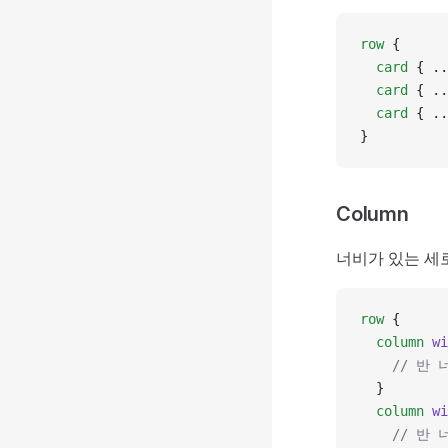
row
 {
  card
 { ..
  card
 { ..
  card
 { ..
}
Column
너비가 있는 세로
row
 {
  column
 wi
    // 반 
  }
  column
 wi
    // 반 