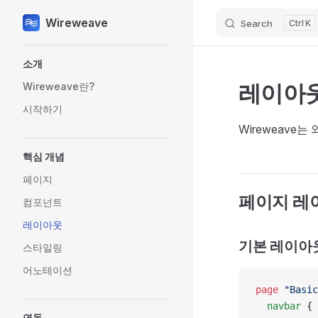
Wireweave
Search
K
Skip to content
Sidebar Navigation
소개
레이아
Wireweave란?
시작하기
Wireweav
핵심 개념
페이지
페이지 레
컴포넌트
레이아웃
기본 레이아
스타일링
어노테이션
page
 "Basic
  navbar
 { 
연동