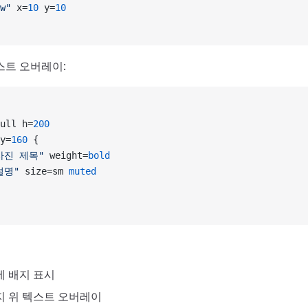
w"
 x=
10
 y=
10
스트 오버레이:
ull h=
200
y=
160
 {
사진 제목"
 weight=
bold
설명"
 size=sm 
muted
에 배지 표시
지 위 텍스트 오버레이