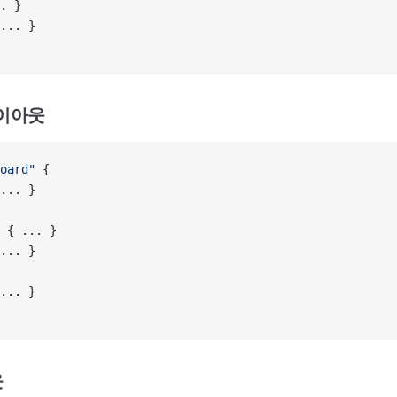
. }
... }
이아웃
oard"
 {
... }
 { ... }
... }
... }
웃