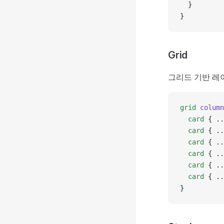
  }
}
Grid
그리드 기반 레
grid
 column
  card
 { ..
  card
 { ..
  card
 { ..
  card
 { ..
  card
 { ..
  card
 { ..
}